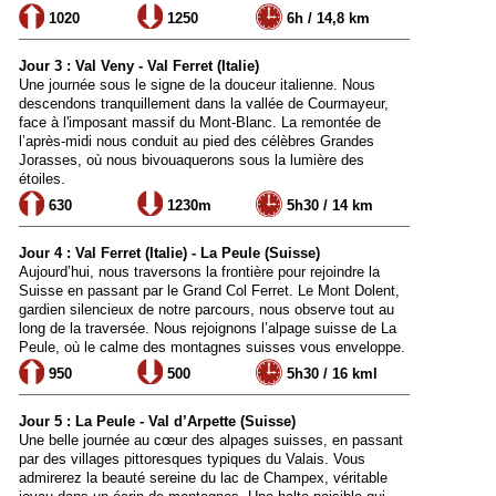
1020
1250
6h / 14,8 km
Jour 3 : Val Veny - Val Ferret (Italie)
Une journée sous le signe de la douceur italienne. Nous
descendons tranquillement dans la vallée de Courmayeur,
face à l'imposant massif du Mont-Blanc. La remontée de
l’après-midi nous conduit au pied des célèbres Grandes
Jorasses, où nous bivouaquerons sous la lumière des
étoiles.
630
1230m
5h30 / 14 km
Jour 4 : Val Ferret (Italie) - La Peule (Suisse)
Aujourd’hui, nous traversons la frontière pour rejoindre la
Suisse en passant par le Grand Col Ferret. Le Mont Dolent,
gardien silencieux de notre parcours, nous observe tout au
long de la traversée. Nous rejoignons l’alpage suisse de La
Peule, où le calme des montagnes suisses vous enveloppe.
950
500
5h30 / 16 kml
Jour 5 : La Peule - Val d’Arpette (Suisse)
Une belle journée au cœur des alpages suisses, en passant
par des villages pittoresques typiques du Valais. Vous
admirerez la beauté sereine du lac de Champex, véritable