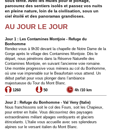
sous tente. Avec les mules pour le portage,
parcourez des sentiers isolés et passez vos nuits
en pleine nature, loin de la civilisation, sous un
ciel étoilé et des panoramas grandioses.
AU JOUR LE JOUR
Jour 1 : Les Contamines Montjoie - Refuge du
Bonhomme
Rendez-vous à 9h30 devant la chapelle de Notre Dame de la
Gorge après le village des Contamines Montjoie. Dès le
départ, nous pénétrons dans la Réserve Naturelle des
Contamines Montjoie, en suivant l'ancienne voie romaine.
Une montée progressive vous mènera au col du Bonhomme,
où une vue imprenable sur le Beaufortain vous attend. Un
début parfait pour vous plonger dans l’ambiance
majestueuse du Tour du Mont Blanc.
1260
50
4h /10 km
Jour 2 : Refuge du Bonhomme - Val Veny (Italie)
Nous franchissons soit le col des Fours, soit les Chapieux,
pour entrer en Italie. Vous découvrirez des paysages
extraordinaires mêlant alpages verdoyants et glaciers
étincelants. L'Italie vous accueille avec ses splendeurs
alpines sur le versant italien du Mont Blanc.