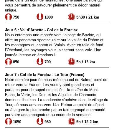
joyau dans un écrin de montagnes. Une halte paisible qui
vous permettra de savourer pleinement ce décor naturel
unique.
750
1000
5h30 / 21 km
Jour 6 : Val d’Arpette - Col de la Forclaz
Nous entamons une montée vers l’alpage de Bovine, qui
offre un panorama spectaculaire sur la vallée du Rhône et
les montagnes du canton du Valais. Avec en toile de fond
l’Oberland, les paysages vous laisseront sans voix. Une
journée intense en émotions !
850
700
5h / 13 km
Jour 7 : Col de la Forclaz - Le Tour (France)
Notre dernière journée nous mène au col de Balme, point de
retour vers la France. Les vues y sont grandioses et
parfaites pour de superbes clichés : la chaîne du Mont
Blanc, la Verte, les Drus et les Aiguilles de Chamonix
dominent l'horizon. La randonnée s'achève dans le village du
Tour, où nous arrivons vers 14h. Retour au point de départ
ou à la gare la plus proche par un taxi regroupé commandé
par votre accompagnateur au cours de la semaine.
1050
980
5h / 12,2 km