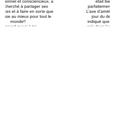
a
était bien organisé, Lin s’est
parfaitement adapté à notre groupe.
e
L’axe d’amélioration serait une mise à
jour du descriptif du séjour, il est
indiqué que les petits déjeuners sont
pris dans les gîtes or c'est Lin qui les
prépare nous étions plusieurs sans
tasses ni bols, il y eu plusieurs portions
avec des kms de bitume ce qui a
dérangé certains de notre groupe, les
pic niques préparaient à base de
produits de saisons ou locales sont en
réalité à base de conserves les
produits locaux sont juste le fromage
de montagne tous les jours donc pour
ceux qui n'aiment pas le fromage c'est
lights.
English
Spanish