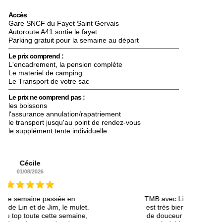
Accès
Gare SNCF du Fayet Saint Gervais
Autoroute A41 sortie le fayet
Parking gratuit pour la semaine au départ
Le prix comprend :
L'encadrement, la pension complète
Le materiel de camping
Le Transport de votre sac
Le prix ne comprend pas :
les boissons
l'assurance annulation/rapatriement
le transport jusqu'au point de rendez-vous
le supplément tente individuelle.
Sophie
28/07/2026
TMB avec Lin et la mule Jim , la mule
.
est très bien traitée par Lin avec bcp
de douceur et de bienveillance. Tout